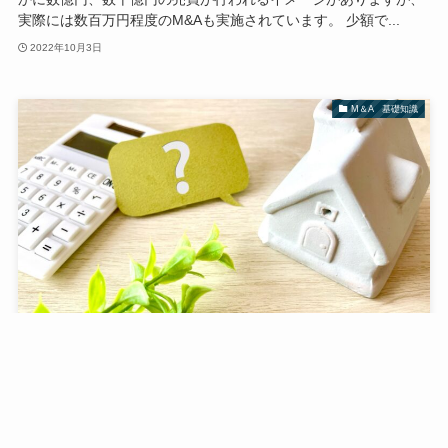
実際には数百万円程度のM&Aも実施されています。 少額で...
2022年10月3日
M＆A 基礎知識
M&Aの意味とは？買い手・売り手双方のメリットを徹
底解説
日本企業においても今や当たり前の企業の選択肢の1つとなった
のがM&Aです。 M&Aというと、お金を持っている巨大企業が弱