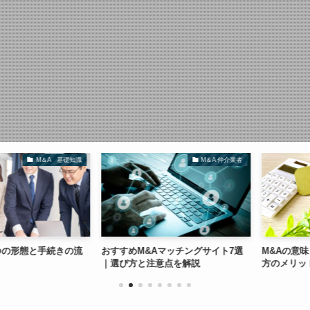
M＆A 基礎知識
M＆A 仲介業者
形態と手続きの流
おすすめM&Aマッチングサイト7選
M&Aの意味とは
｜選び方と注意点を解説
方のメリットを